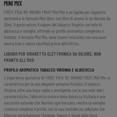
MINI MIX
FIRST PICK RE-BRAND FRUIT Mini Mix
è un
liquido per sigaretta
elettronica
in formato Mini Shot, con 10ml di aroma in un flacone da
20ml. Il gusto unisce il sapore del tabacco Virginia con note di
albicocca e vaniglia, offrendo un profilo aromatico complesso e
fruttato. Il formato Mini Mix, deve essere miscelato con una base
neutra (con o senza nicotina) prima dell'utilizzo.
LIQUIDO PER SIGARETTA ELETTRONICA DA DILUIRE, NON
PRONTO ALL'USO
PROFILO AROMATICO TABACCO VIRGINIA E ALBICOCCA
L'esperienza gustativa di FIRST PICK RE-BRAND FRUIT Mini Mix si
caratterizza per la sua elegante armonia fruttata: il tabacco
Virginia offre una base calda e avvolgente con le sue note dolci
caratteristiche, l'albicocca matura dona dolcezza fruttata e una
succosità naturale che illumina ogni boccata, mentre la vaniglia
cremosa completa il profilo con la sua morbidezza vellutata che
bilancia perfettamente l'insieme. Questo e-liquid della linea