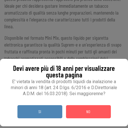
ideale per chi desidera gustare immediatamente un tabacco
aromatizzato di qualità senza lunghe preparazioni, mantenendo la
complessità e l'eleganza che caratterizzano tutti i prodotti della
linea.
Disponibile
nel formato Mini Mix, questo liquido per sigaretta
elettronica garantisce la
qualità Suprem-e
e un'esperienza di svapo
fruttata e raffinata pronta in pochi minuti per tutti gli amanti dei
tabacchi aromatizzati accessibili e delle combinazioni dolci
immediate.
Devi avere più di 18 anni per visualizzare
questa pagina
E' vietata la vendita di prodotti liquidi da inalazione a
SPESSO ACQUISTATI INSIEME
minori di anni 18 (art. 24 D.lgs. 6/2016 e D.Direttoriale
A.D.M. del 16.03.2018). Sei maggiorenne?
SI
NO