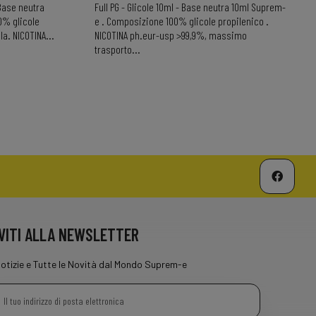
 Base neutra
Full PG - Glicole 10ml - Base neutra 10ml Suprem-
0% glicole
e . Composizione 100% glicole propilenico .
la. NICOTINA...
NICOTINA ph.eur-usp >99,9%, massimo
trasporto...
IVITI ALLA NEWSLETTER
Notizie e Tutte le Novità dal Mondo Suprem-e