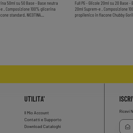
erina 50ml su 50 Base - Base neutra
Full PG - Glicole 20ml su 20 Base -
e . Composizione 100% glicerina
20ml Suprem-e . Composizione 10
acone standard. NICOTINA...
propilenico in flacone Chubby Goril
UTILITA'
ISCR
Ricevi 
Il Mio Account
Contatti e Supporto
Download Cataloghi