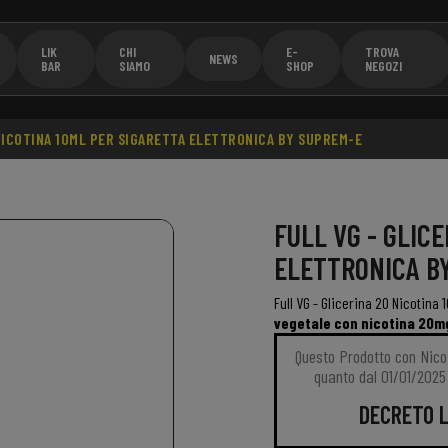
LIK
CHI
E-
TROVA
NEWS
BAR
SIAMO
SHOP
NEGOZI
 NICOTINA 10ML PER SIGARETTA ELETTRONICA BY SUPREM-E
FULL VG - GLIC
ELETTRONICA B
Full VG - Glicerina 20 Nicotina 
vegetale con nicotina 20m
Questo Prodotto con Nicot
quanto dal 01/01/2025 
DECRETO L