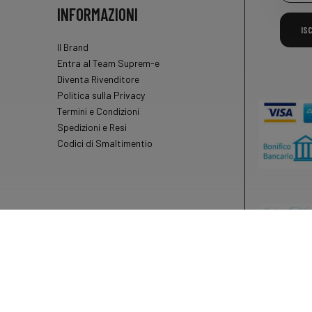
INFORMAZIONI
ISC
Il Brand
Entra al Team Suprem-e
Diventa Rivenditore
Politica sulla Privacy
Termini e Condizioni
Spedizioni e Resi
Codici di Smaltimentio