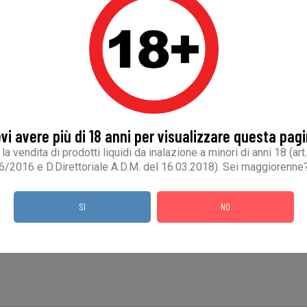
ione vapore
eutica
vi avere più di 18 anni per visualizzare questa pag
 la vendita di prodotti liquidi da inalazione a minori di anni 18 (art
 basi neutre cloud-chasing con nicotina massima di Suprem-e, caratterizz
6/2016 e D.Direttoriale A.D.M. del 16.03.2018). Sei maggiorenne
nose con gradazione nicotinica massima, offrendo la possibilità di creare 
nica completa e intensa con standard qualitativi superiori.
SI
NO
er chi cerca il controllo completo nella creazione di liquidi personalizzati
ilità di sperimentare con diverse miscelazioni per ottenere la massima de