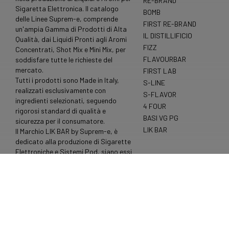
RE-BRAND
Sigaretta Elettronica. Il catalogo
BOMB
delle Linee Suprem-e, comprende
FIRST RE-BRAND
un'ampia Gamma di Prodotti di Alta
IL DISTILLIFICIO
Qualità, dai Liquidi Pronti agli Aromi
FIZZ
Concentrati, Shot Mix e Mini Mix, per
FLAVOURBAR
soddisfare tutte le richieste del
mercato.
FIRST LAB
Tutti i prodotti sono Made in Italy,
S-LINE
realizzati esclusivamente con
S-FLAVOR
ingredienti selezionati, seguendo
4 FOUR
rigorosi standard di qualità e
BASI VG PG
sicurezza per il consumatore.
LIK BAR
Il Marchio LIK BAR by Suprem-e, è
dedicato alla produzione di Sigarette
Elettroniche e Sistemi Pod, siano essi
Ricaricabili o Precaricati. LIK BAR
oltre alla Linea LIK BAR Still e LIK BAR
Fly POD, propone anche LIK BAR
JUICE, una
linea
completa di Liquidi
per Sigaretta Elettronica con e senza
Nicotina e la Linea di Sacchetti di
Nicotina LIK BAR Nicotine Pouches.