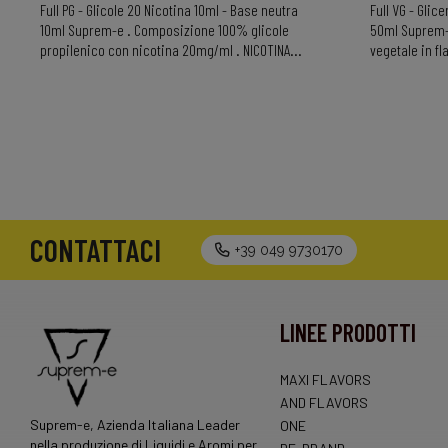
Full PG - Glicole 20 Nicotina 10ml - Base neutra
Full VG - Glic
10ml Suprem-e . Composizione 100% glicole
50ml Suprem-
propilenico con nicotina 20mg/ml . NICOTINA...
vegetale in fl
CONTATTACI
+39 049 9730170
LINEE PRODOTTI
MAXI FLAVORS
AND FLAVORS
Suprem-e, Azienda Italiana Leader
ONE
nella produzione di Liquidi e Aromi per