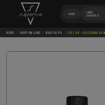
LINEE
HOME
SUPREM-E
HOME
SHOP ON-LINE
BASI VG PG
FULL VG - GLICERINA 20