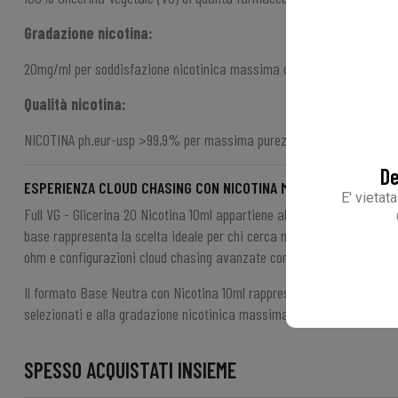
Gradazione nicotina:
20mg/ml per soddisfazione nicotinica massima con massima produz
Qualità nicotina:
NICOTINA ph.eur-usp >99,9% per massima purezza e qualità farmac
De
ESPERIENZA CLOUD CHASING CON NICOTINA MASSIMA
E' vietata
Full VG - Glicerina 20 Nicotina 10ml appartiene alla categoria delle
base rappresenta la scelta ideale per chi cerca nuvole dense e volumi
ohm e configurazioni cloud chasing avanzate con soddisfazione nicoti
Il formato Base Neutra con Nicotina 10ml rappresenta la scelta ideale p
selezionati e alla gradazione nicotinica massima, offrendo la possib
SPESSO ACQUISTATI INSIEME