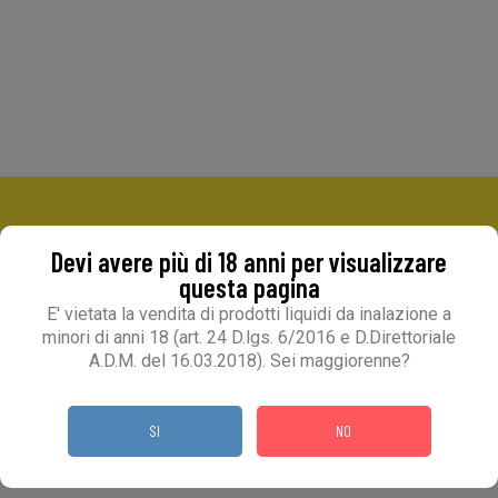
Devi avere più di 18 anni per visualizzare
CONTATTACI
questa pagina
E' vietata la vendita di prodotti liquidi da inalazione a
minori di anni 18 (art. 24 D.lgs. 6/2016 e D.Direttoriale
+39 049 9730170
A.D.M. del 16.03.2018). Sei maggiorenne?
SI
NO