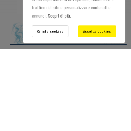
traffico del sito e personalizzare contenuti e
annunci.
Scopri di più.
Rifiuta cookies
Accetta cookies
© 2026 - Sigel S.r.l. - P.IVA: IT04715690287 - Viale Finlandia, 3 -
Padova - Italy
Le informazioni e le foto riguardanti i Prodotti come Liquidi, Aromi per Sigarette