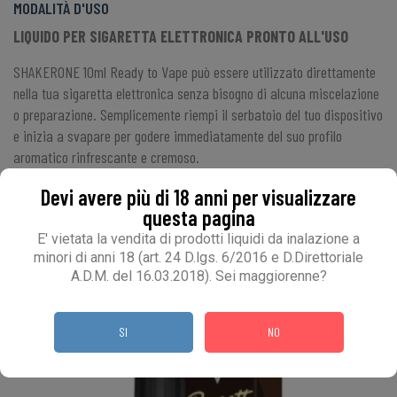
MODALITÀ D'USO
LIQUIDO PER SIGARETTA ELETTRONICA PRONTO ALL'USO
SHAKERONE 10ml Ready to Vape può essere utilizzato direttamente
nella tua sigaretta elettronica senza bisogno di alcuna miscelazione
o preparazione. Semplicemente riempi il serbatoio del tuo dispositivo
e inizia a svapare per godere immediatamente del suo profilo
aromatico rinfrescante e cremoso.
Devi avere più di 18 anni per visualizzare
SPESSO ACQUISTATI INSIEME
questa pagina
E' vietata la vendita di prodotti liquidi da inalazione a
minori di anni 18 (art. 24 D.lgs. 6/2016 e D.Direttoriale
A.D.M. del 16.03.2018). Sei maggiorenne?
SI
NO