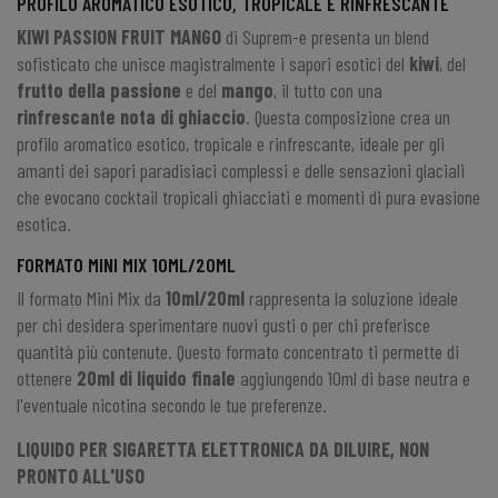
PROFILO AROMATICO ESOTICO, TROPICALE E RINFRESCANTE
KIWI PASSION FRUIT MANGO
di
Suprem-e
presenta un blend
sofisticato che unisce magistralmente i sapori esotici del
kiwi
, del
frutto della passione
e del
mango
, il tutto con una
rinfrescante nota di ghiaccio
. Questa composizione crea un
profilo aromatico esotico, tropicale e rinfrescante, ideale per gli
amanti dei sapori paradisiaci complessi e delle sensazioni glaciali
che evocano cocktail tropicali ghiacciati e momenti di pura evasione
esotica.
FORMATO MINI MIX 10ML/20ML
Il formato
Mini Mix
da
10ml/20ml
rappresenta la soluzione ideale
per chi desidera sperimentare nuovi gusti o per chi preferisce
quantità più contenute. Questo formato concentrato ti permette di
ottenere
20ml di liquido finale
aggiungendo 10ml di base neutra e
l'eventuale nicotina secondo le tue preferenze.
LIQUIDO PER SIGARETTA ELETTRONICA DA DILUIRE, NON
PRONTO ALL'USO