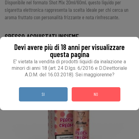
Disponibile nel formato Shot Mix 20ml/60ml, questo liquido per
sigaretta elettronica rappresenta la scelta ideale per chi cerca un
aroma fruttato con personalità frizzante e nota rinfrescante.
SPESSO ACQUISTATI INSIEME
Devi avere più di 18 anni per visualizzare
questa pagina
E' vietata la vendita di prodotti liquidi da inalazione a
minori di anni 18 (art. 24 D.lgs. 6/2016 e D.Direttoriale
A.D.M. del 16.03.2018). Sei maggiorenne?
SI
NO