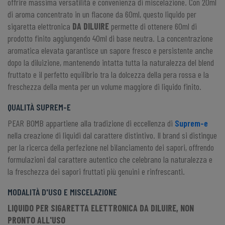
offrire massima versatilità e convenienza di miscelazione. Con 20ml
di aroma concentrato in un flacone da 60ml, questo liquido per
sigaretta elettronica
DA DILUIRE
permette di ottenere 60ml di
prodotto finito aggiungendo 40ml di base neutra. La concentrazione
aromatica elevata garantisce un sapore fresco e persistente anche
dopo la diluizione, mantenendo intatta tutta la naturalezza del blend
fruttato e il perfetto equilibrio tra la dolcezza della pera rossa e la
freschezza della menta per un volume maggiore di liquido finito.
QUALITÀ SUPREM-E
PEAR BOMB appartiene alla tradizione di eccellenza di
Suprem-e
nella creazione di liquidi dal carattere distintivo. Il brand si distingue
per la ricerca della perfezione nel bilanciamento dei sapori, offrendo
formulazioni dal carattere autentico che celebrano la naturalezza e
la freschezza dei sapori fruttati più genuini e rinfrescanti.
MODALITÀ D'USO E MISCELAZIONE
LIQUIDO PER SIGARETTA ELETTRONICA DA DILUIRE, NON
PRONTO ALL'USO