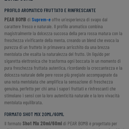
PROFILO AROMATICO FRUTTATO E RINFRESCANTE
PEAR BOMB
di
Suprem-e
offre un'esperienza di svapo dal
carattere fresco e naturale. Il profilo aromatico combina
magistralmente la dolcezza succosa della pera rossa matura con la
freschezza vivificante della menta, creando un blend che evoca la
purezza di un frutteto in primavera arricchito da una brezza
mentolata che esalta la naturalezza del frutto. Un liquido per
sigaretta elettronica che trasforma ogni boccata in un momento di
pura freschezza fruttata autentica, ricordando la croccantezza e la
dolcezza naturale delle pere rosse più pregiate accompagnate da
una nota mentolata che amplifica la sensazione di freschezza
genuina, perfetto per chi ama i sapori fruttati e rinfrescanti che
stimolano i sensi con la loro autenticità naturale e la loro vivacità
mentolata equilibrata.
FORMATO SHOT MIX 20ML/60ML
Il formato
Shot Mix 20ml/60ml
di PEAR BOMB è progettato per