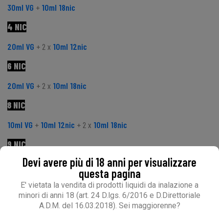
30ml VG
+
10ml 18nic
4 NIC
20ml VG
+ 2 x
10ml 12nic
6 NIC
20ml VG
+ 2 x
10ml 18nic
8 NIC
10ml VG
+
10ml 12nic
+ 2 x
10ml 18nic
9 NIC
Devi avere più di 18 anni per visualizzare
10ml VG
+ 3 x
10ml 18nic
questa pagina
12 NIC
E' vietata la vendita di prodotti liquidi da inalazione a
minori di anni 18 (art. 24 D.lgs. 6/2016 e D.Direttoriale
4 x
10ml 18nic
A.D.M. del 16.03.2018). Sei maggiorenne?