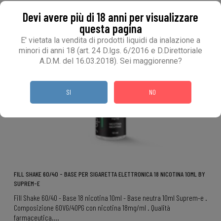
Devi avere più di 18 anni per visualizzare
questa pagina
E' vietata la vendita di prodotti liquidi da inalazione a
minori di anni 18 (art. 24 D.lgs. 6/2016 e D.Direttoriale
A.D.M. del 16.03.2018). Sei maggiorenne?
SI
NO
FILL SHAKE 60/40 - BASE PER SIGARETTA ELETTRONICA 18 NICOTINA 10ML BY
SUPREM-E
Fill Shake 60/40 - Base 18 nicotina 10ml - Base neutra 10ml Suprem-e .
Composizione 60VG/40PG con nicotina 18mg/ml . Qualità
farmaceutica,...