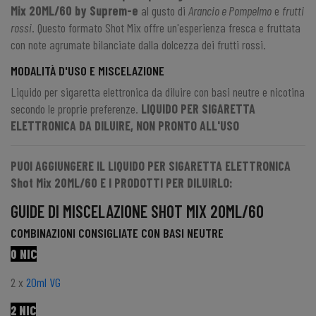
Mix 20ML/60
by
Suprem-e
al gusto di
Arancio e Pompelmo
e
frutti
rossi
. Questo formato Shot Mix offre un'esperienza fresca e fruttata
con note agrumate bilanciate dalla dolcezza dei frutti rossi.
MODALITÀ D'USO E MISCELAZIONE
Liquido per sigaretta elettronica da diluire con basi neutre e nicotina
secondo le proprie preferenze
.
LIQUIDO PER SIGARETTA
ELETTRONICA DA DILUIRE, NON PRONTO ALL'USO
PUOI AGGIUNGERE IL LIQUIDO PER SIGARETTA ELETTRONICA
Shot Mix 20ML/60 E I PRODOTTI PER DILUIRLO:
GUIDE DI MISCELAZIONE SHOT MIX 20ML/60
COMBINAZIONI CONSIGLIATE CON BASI NEUTRE
0 NIC
2 x
20ml VG
2 NIC